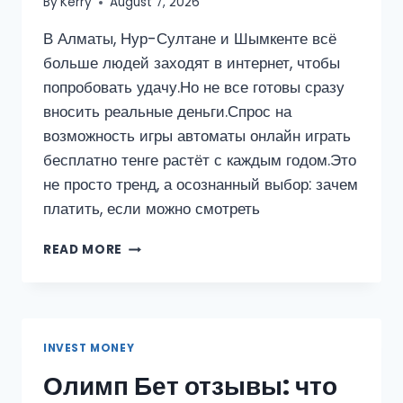
By
Kerry
August 7, 2026
В Алматы, Нур-Султане и Шымкенте всё
больше людей заходят в интернет, чтобы
попробовать удачу.Но не все готовы сразу
вносить реальные деньги.Спрос на
возможность игры автоматы онлайн играть
бесплатно тенге растёт с каждым годом.Это
не просто тренд, а осознанный выбор: зачем
платить, если можно смотреть
READ MORE
INVEST MONEY
Олимп Бет отзывы: что