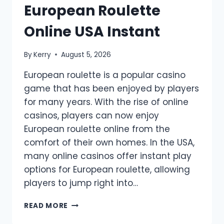
European Roulette
Online USA Instant
By
Kerry
August 5, 2026
European roulette is a popular casino
game that has been enjoyed by players
for many years. With the rise of online
casinos, players can now enjoy
European roulette online from the
comfort of their own homes. In the USA,
many online casinos offer instant play
options for European roulette, allowing
players to jump right into…
READ MORE