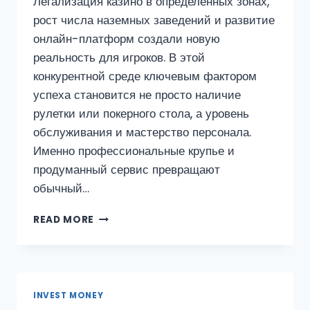
Легализация казино в определённых зонах,
рост числа наземных заведений и развитие
онлайн-платформ создали новую
реальность для игроков. В этой
конкурентной среде ключевым фактором
успеха становится не просто наличие
рулетки или покерного стола, а уровень
обслуживания и мастерство персонала.
Именно профессиональные крупье и
продуманный сервис превращают
обычный…
READ MORE
INVEST MONEY