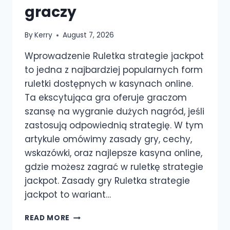
graczy
By
Kerry
August 7, 2026
Wprowadzenie Ruletka strategie jackpot
to jedna z najbardziej popularnych form
ruletki dostępnych w kasynach online.
Ta ekscytująca gra oferuje graczom
szansę na wygranie dużych nagród, jeśli
zastosują odpowiednią strategię. W tym
artykule omówimy zasady gry, cechy,
wskazówki, oraz najlepsze kasyna online,
gdzie możesz zagrać w ruletkę strategie
jackpot. Zasady gry Ruletka strategie
jackpot to wariant…
READ MORE