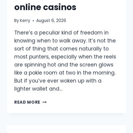
online casinos
By
Kerry
August 6, 2026
There’s a peculiar kind of freedom in
knowing when to walk away. It’s not the
sort of thing that comes naturally to
most punters, especially when the reels
are spinning hot and the screen glows
like a pokie room at two in the morning.
But if you’ve ever woken up with a
lighter wallet and…
READ MORE