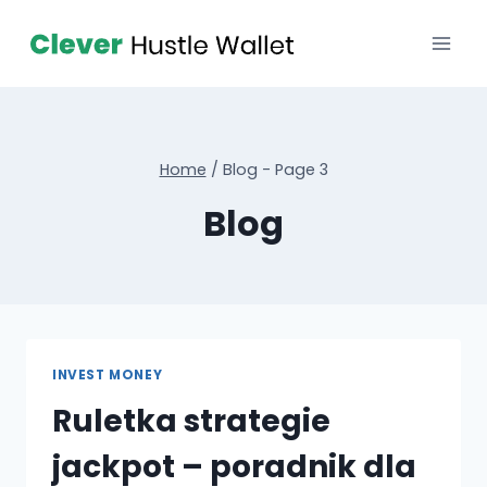
Home
/
Blog
- Page 3
Blog
INVEST MONEY
Ruletka strategie
jackpot – poradnik dla