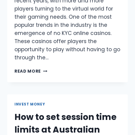
recent years, with more and more
players turning to the virtual world for
their gaming needs. One of the most
popular trends in the industry is the
emergence of no KYC online casinos.
These casinos offer players the
opportunity to play without having to go
through the…
READ MORE
INVEST MONEY
How to set session time
limits at Australian